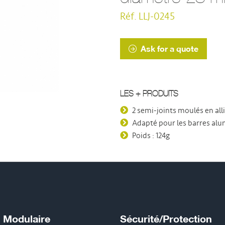
Réf. LLJ-0245
Ask for a quote
LES + PRODUITS
2 semi-joints moulés en all
Adapté pour les barres a
Poids : 124g
 Modulaire
Sécurité/Protection