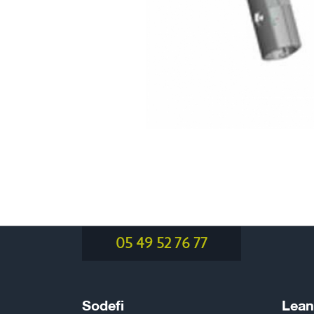
05 49 52 76 77
Sodefi
Lean